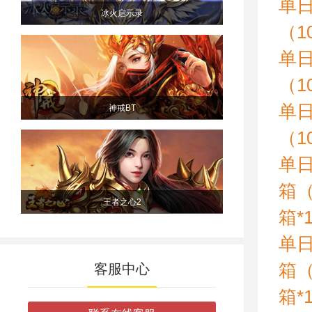
单日
冰火启示录
（1
单日
（1
单日
神戒BT
（1
单日
箱（
王者之心2
箱*
单日
箱（
客服中心
箱*