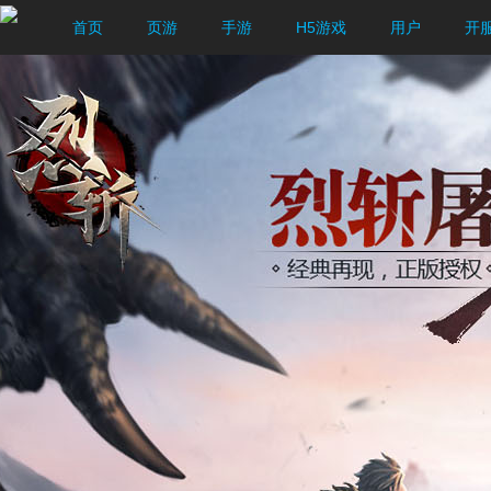
首页
页游
手游
H5游戏
用户
开