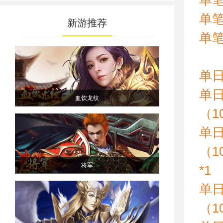
单笔
单笔
新游推荐
单笔
单
单日
血饮龙纹
（1
单日
（1
将军
*1
单日
（1