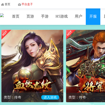
首页
平台盒子
首页
页游
手游
H5游戏
用户
开服
类型：传奇
类型：传奇
进入游戏